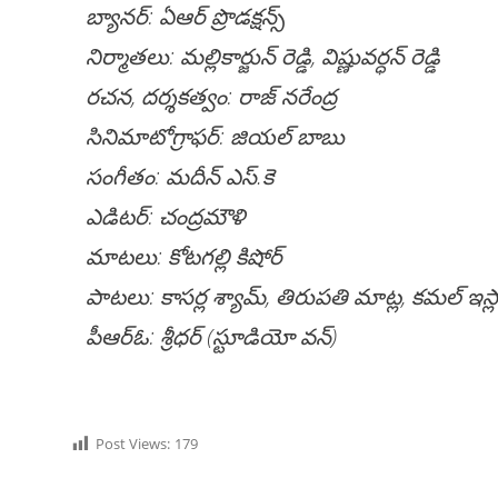
బ్యానర్: ఏఆర్ ప్రొడక్షన్స్
నిర్మాతలు: మల్లికార్జున్ రెడ్డి, విష్ణువర్ధన్ రెడ్డి
రచన, దర్శకత్వం: రాజ్ నరేంద్ర
సినిమాటోగ్రాఫర్: జియల్ బాబు
సంగీతం: మదీన్ ఎస్.కె
ఎడిటర్: చంద్రమౌళి
మాటలు: కోటగల్లి కిషోర్
పాటలు: కాసర్ల శ్యామ్, తిరుపతి మాట్ల, కమల్ ఇస్
పీఆర్ఓ: శ్రీధర్ (స్టూడియో వన్)
Post Views:
179