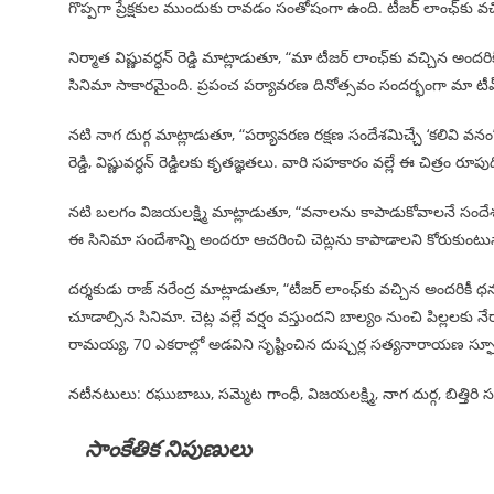
గొప్పగా ప్రేక్షకుల ముందుకు రావడం సంతోషంగా ఉంది. టీజర్ లాంఛ్‌కు వచ్చ
నిర్మాత విష్ణువర్ధన్ రెడ్డి మాట్లాడుతూ, “మా టీజర్ లాంఛ్‌కు వచ్చిన 
సినిమా సాకారమైంది. ప్రపంచ పర్యావరణ దినోత్సవం సందర్భంగా మా టీమ
నటి నాగ దుర్గ మాట్లాడుతూ, “పర్యావరణ రక్షణ సందేశమిచ్చే ‘కలివి వనం
రెడ్డి, విష్ణువర్ధన్ రెడ్డిలకు కృతజ్ఞతలు. వారి సహకారం వల్లే ఈ చిత్రం రూపు
నటి బలగం విజయలక్ష్మి మాట్లాడుతూ, “వనాలను కాపాడుకోవాలనే సందేశంత
ఈ సినిమా సందేశాన్ని అందరూ ఆచరించి చెట్లను కాపాడాలని కోరుకుంటున్
దర్శకుడు రాజ్ నరేంద్ర మాట్లాడుతూ, “టీజర్ లాంఛ్‌కు వచ్చిన అందరికీ ధ
చూడాల్సిన సినిమా. చెట్ల వల్లే వర్షం వస్తుందని బాల్యం నుంచి పిల్లలకు
రామయ్య, 70 ఎకరాల్లో అడవిని సృష్టించిన దుష్చర్ల సత్యనారాయణ స్ఫూర్త
నటీనటులు: రఘుబాబు, సమ్మెట గాంధీ, విజయలక్ష్మి, నాగ దుర్గ, బిత్తిరి 
సాంకేతిక నిపుణులు