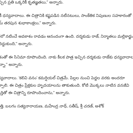
ిన ప్రతి ఒక్కరికీ కృతజ్ఞతలు,” అన్నారు.
అందరికీ ధన్యవాదాలు. ఈ చిత్రానికి కష్టపడిన నటీనటులు, సాంకేతిక నిపుణుల సహకారంత
్ తరపున శుభాకాంక్షలు,” అన్నారు.
’లో నటించే అవకాశం రావడం ఆనందంగా ఉంది. దర్శకుడు రాజ్, నిర్మాతలు మల్లికార్జు
దిద్దుకుంది,” అన్నారు.
ో ఈ సినిమా రూపొందింది. నాకు కీలక పాత్ర ఇచ్చిన దర్శకుడు రాజ్‌కు ధన్యవాదాల
నా,” అన్నారు.
న్యవాదాలు. ‘కలివి వనం’ కమర్షియల్ చిత్రమే. పిల్లల నుంచి పెద్దల వరకు అందరూ
 నేర్పాలి. ఈ చిత్రం ప్రేక్షకుల హృదయాలను తాకుతుంది. కోటి మొక్కలు నాటిన వనజీవి
ితో ఈ చిత్రాన్ని రూపొందించాను,” అన్నారు.
సత్తి, బలగం సత్యనారాయణ, మహేంద్ర నాథ్, సతీష్, శ్రీ చరణ్, అశోక్