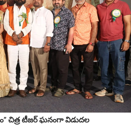
ం” చిత్ర టీజర్ ఘనంగా విడుదల