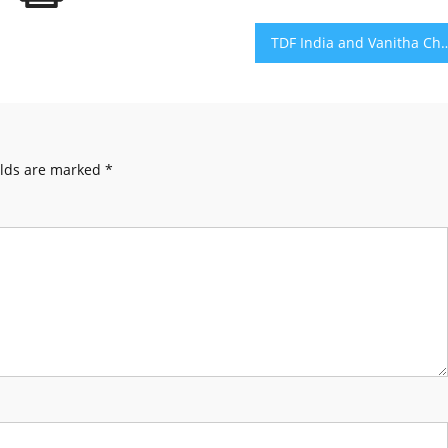
TDF India and Vanitha Cheyutha Mark World Environment Day by Prom
elds are marked
*