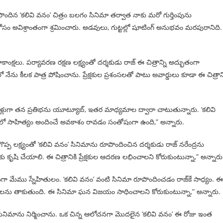
 ‘కలివి వనం’ చిత్రం బలగం సినిమా తర్వాత నాకు మరో గుర్తింపును
ట్ కోసం అవిశ్రాంతంగా శ్రమించారు. అడవులు, గుట్టల్లో షూటింగ్ అనుభవం మరపురానిది.
క్షలు. పర్యావరణ రక్షణ లక్ష్యంతో దర్శకుడు రాజ్ ఈ చిత్రాన్ని అద్భుతంగా
ను కీలక పాత్ర పోషించాను. ప్రేక్షకుల ప్రశంసలతో పాటు అవార్డులు కూడా ఈ చిత్రాని
నో ఏళ్లుగా తన ప్రతిభను యూట్యూబ్, ఇతర మాధ్యమాల ద్వారా చాటుతున్నారు. ‘కలివి
చిత్రంలో సాహిత్యం అందించే అవకాశం రావడం సంతోషంగా ఉంది,” అన్నారు.
ొప్ప లక్ష్యంతో ‘కలివి వనం’ సినిమాను రూపొందించిన దర్శకుడు రాజ్ నరేంద్రను
కృషి చేయాలి. ఈ చిత్రానికి ప్రేక్షకుల ఆదరణ లభించాలని కోరుకుంటున్నా,” అన్నారు
గా మేము స్నేహితులం. ‘కలివి వనం’ వంటి సినిమా రూపొందించడం రాజ్‌కే సాధ్యం. ఈ
 హృదయాలను తాకుతుంది. ఈ సినిమా ఘన విజయం సాధించాలని కోరుకుంటున్నా,” అన్నారు.
ుకే ఈ సినిమాను నిర్మించాను. ఒక చిన్న ఆలోచనగా మొదలైన ‘కలివి వనం’ ఈ రోజు ఇంత