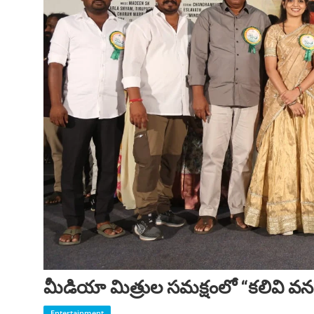
మీడియా మిత్రుల సమక్షంలో “కలివి వన
Entertainment