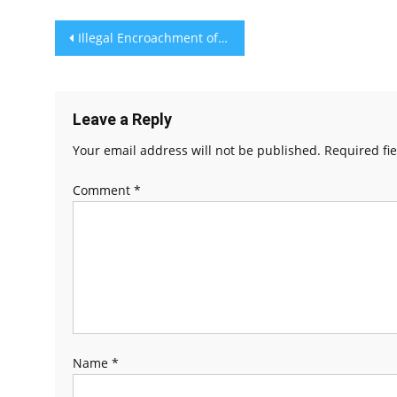
Post navigation
Illegal Encroachment of Sai Karthik City Center in Chilakaluripet
Leave a Reply
Your email address will not be published.
Required fi
Comment
*
Name
*