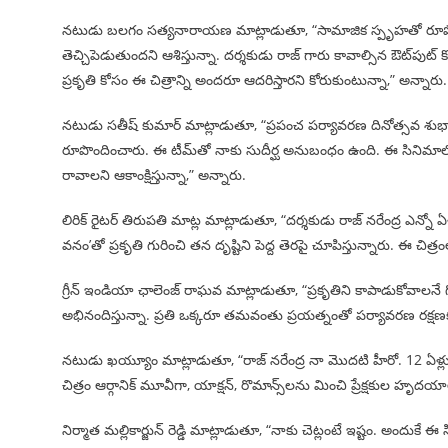
నటుడు బలగం సత్యనారాయణ మాట్లాడుతూ, “సామాజిక స్పృహతో రూపొందిన
తెచ్చిపెడుతుందని ఆశిస్తున్నా. దర్శకుడు రాజ్ గారు కావాల్సిన ఔట్‌పు
ప్రకృతి కోసం ఈ చిత్రాన్ని అందరూ ఆదరిస్తారని కోరుకుంటున్నా,” అన్నారు.
నటుడు సతీష్ కుమార్ మాట్లాడుతూ, “ప్రపంచ పర్యావరణ దినోత్సవ శుభాకాం
రూపొందించారు. ఈ టీమ్‌తో నాకు సుదీర్ఘ అనుబంధం ఉంది. ఈ సినిమాలో నే
రావాలని ఆకాంక్షిస్తున్నా,” అన్నారు.
లిరిక్ రైటర్ తిరుపతి మాట్ల మాట్లాడుతూ, “దర్శకుడు రాజ్ నరేంద్ర ఎన్
వనం’తో ప్రకృతి గురించి తన దృష్టిని పెద్ద తెరపై చూపిస్తున్నారు. ఈ 
గ్రీన్ ఇండియా ఛాలెంజ్ రాఘవ మాట్లాడుతూ, “ప్రకృతిని కాపాడుకోవాలనే గ
అభినందిస్తున్నా. ప్రతి ఒక్కరూ తమవంతు ప్రయత్నంతో పర్యావరణ రక్షణకు 
నటుడు ఖయ్యూం మాట్లాడుతూ, “రాజ్ నరేంద్ర నా మొదటి హీరో. 12 ఏళ్లు
చిత్రం ఆర్గానిక్ మూవీగా, యాక్షన్, రొమాన్స్‌లను మించి ప్రేక్షకుల
నిర్మాత మల్లికార్జున్ రెడ్డి మాట్లాడుతూ, “నాకు చెట్లంటే ఇష్టం. అంద