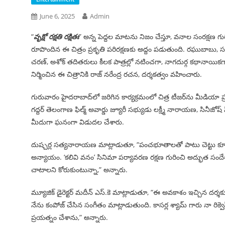
June 6, 2025
Admin
“
వృక్షో రక్షతి రక్షితః
” అన్న పెద్దల మాటను నిజం చేస్తూ, వనాల సంరక్షణ గుర
రూపొందిన ఈ చిత్రం ప్రకృతి పరిరక్షణకు అద్దం పడుతుంది. రఘుబాబు, సమ్మ
చరణ్, అశోక్ తదితరులు కీలక పాత్రల్లో నటించగా, నాగదుర్గ కథానాయికగా పరిచయమ
నిర్మించిన ఈ చిత్రానికి రాజ్ నరేంద్ర రచన, దర్శకత్వం వహించారు.
గురువారం హైదరాబాద్‌లో జరిగిన కార్యక్రమంలో చిత్ర టీజర్‌ను మీడియా ప్రమ
గద్దర్ తెలంగాణ ఫిల్మ్ అవార్డు జ్యూరీ సభ్యుడు లక్ష్మీ నారాయణ, సిన
మీదుగా ఘనంగా విడుదల చేశారు.
దుష్చర్ల సత్యనారాయణ మాట్లాడుతూ, “పంచభూతాలతో పాటు చెట్టు కూడా 
అన్యాయం. ‘కలివి వనం’ సినిమా పర్యావరణ రక్షణ గురించి అద్భుత సందేశాన్
చాటాలని కోరుకుంటున్నా,” అన్నారు.
మ్యూజిక్ డైరెక్టర్ మదీన్ ఎస్.కె మాట్లాడుతూ, “ఈ అవకాశం ఇచ్చిన దర్శకుడు రా
నేను కంపోజ్ చేసిన సంగీతం మాట్లాడుతుంది. కాసర్ల శ్యామ్ గారు నా రిక్
ప్రయత్నం చేశాను,” అన్నారు.