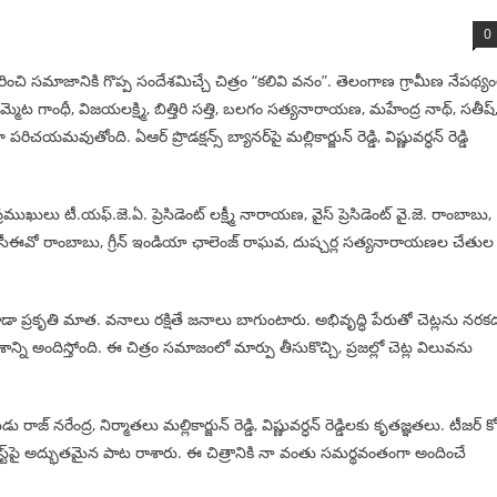
0
ించి సమాజానికి గొప్ప సందేశమిచ్చే చిత్రం “కలివి వనం”. తెలంగాణ గ్రామీణ నేపథ్య
ెట గాంధీ, విజయలక్ష్మి, బిత్తిరి సత్తి, బలగం సత్యనారాయణ, మహేంద్ర నాథ్, సతీష్, శ
వుతోంది. ఏఆర్ ప్రొడక్షన్స్ బ్యానర్‌పై మల్లికార్జున్ రెడ్డి, విష్ణువర్ధన్ రెడ్డి
ుఖులు టీ.యఫ్.జె.ఏ. ప్రెసిడెంట్ లక్ష్మీ నారాయణ, వైస్ ప్రెసిడెంట్ వై.జె. రాంబాబు,
ీజోష్ సీఈవో రాంబాబు, గ్రీన్ ఇండియా ఛాలెంజ్ రాఘవ, దుష్చర్ల సత్యనారాయణల చేతుల
ప్రకృతి మాత. వనాలు రక్షితే జనాలు బాగుంటారు. అభివృద్ధి పేరుతో చెట్లను నరక
ని అందిస్తోంది. ఈ చిత్రం సమాజంలో మార్పు తీసుకొచ్చి, ప్రజల్లో చెట్ల విలువను
జ్ నరేంద్ర, నిర్మాతలు మల్లికార్జున్ రెడ్డి, విష్ణువర్ధన్ రెడ్డిలకు కృతజ్ఞతలు. టీజర్ 
వెస్ట్‌పై అద్భుతమైన పాట రాశారు. ఈ చిత్రానికి నా వంతు సమర్థవంతంగా అందించే