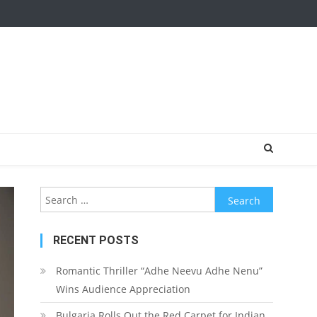
Search for:
RECENT POSTS
Romantic Thriller “Adhe Neevu Adhe Nenu”
Wins Audience Appreciation
Bulgaria Rolls Out the Red Carpet for Indian