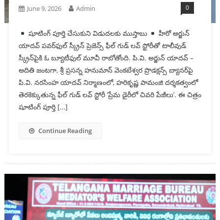
0
June 9, 2026
Admin
షూటింగ్ పూర్తి చేసుకుని విడుద‌ల‌కు ముస్తాబు
హీరో అర్జున్
యాదవ్ పవర్‌ఫుల్ స్క్రీన్ ప్రెజెన్స్‌ ఫీల్ గుడ్ లవ్ స్టోరీతో టాలీవుడ్
స్క్రీన్‌పైకి ఓ బ్యూటీఫుల్ మూవీ రాబోతోంది. పి.వి. అర్జున్ యాదవ్ –
అదితి జంట‌గా, శ్రీ ప్రసన్న హనుమాన్ వెంకటేశ్వర ప్రొడక్షన్స్ బ్యానర్‌పై
పి.వి. నరసింహ యాదవ్ నిర్మాణంలో, హరికృష్ణ పామంజి దర్శకత్వంలో
తెరకెక్కుతున్న ఫీల్ గుడ్ లవ్ స్టోరీ ‘ప్రేమ డైరీలో చివ‌రి పేజీలు’. ఈ చిత్రం
షూటింగ్ పూర్తి […]
Continue Reading