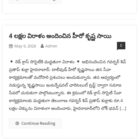
4 లక్షల విరాళం అందించిన హీరో కృష్ణ సాయి
0
May 9, 2026
Admin
రెడ్ క్రాస్ సొసైటీకి మద్దతుగా విరాళం
అభినందించిన గవర్నర్ శివ్
ప్రతాప్ శుక్లా హైదరాబాద్: టాలీవుడ్ హీరో కృష్ణసాయి తన సేవా
కార్యక్రమాలతో మరోసారి ప్రశంసలు అందుకున్నారు. తన ఆధ్వర్యంలో
నడుస్తున్న ‘కృష్ణసాయి ఇంటర్నేషనల్ ఛారిటబుల్ ట్రస్ట్’ ద్వారా సమాజ
సేవలో చురుకుగా పాల్గొంటున్నారు. ఈ క్రమంలో రెడ్ క్రాస్ సొసైటీ సేవా
కార్యక్రమాలకు మద్దతుగా తెలంగాణ గవర్నర్ శివ్ ప్రతాప్ శుక్లాకు రూ.4
లక్షల చెక్కును విరాళంగా అందించారు. హైదరాబాద్‌లోని లోక్ భవన్ […]
Continue Reading