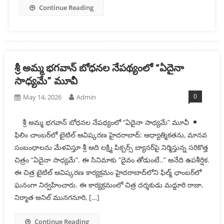
Continue Reading
శ్రీ అమ్మ భగవాన్ బోధనల నేపథ్యంలో “ఏదైనా
సాధ్యమే” మూవీ
0
May 14, 2026
Admin
శ్రీ అమ్మ భగవాన్ బోధనల నేపథ్యంలో “ఏదైనా సాధ్యమే” మూవీ
ఫిలిం చాంబ‌ర్‌లో టైటిల్ ఆవిష్కరణ హైదరాబాద్: ఆధ్యాత్మికతను, మానవ
సంబంధాలను మేళవిస్తూ శ్రీ ఆది లక్ష్మి పిక్చర్స్ బ్యానర్‌పై నిర్మిస్తున్న సరికొత్త
చిత్రం “ఏదైనా సాధ్యమే”. ఈ సినిమాకు “దైవం తోడుంటే..” అనేది ఉపశీర్షిక.
ఈ చిత్ర టైటిల్ ఆవిష్కరణ కార్యక్రమం హైదరాబాద్‌లోని ఫిల్మ్ ఛాంబర్‌లో
ఘనంగా నిర్వహించారు. ఈ కార్యక్రమంలో చిత్ర దర్శకుడు మద్దూరి రాజా,
నిర్మాత అనిల్ మునగనూరి, […]
Continue Reading