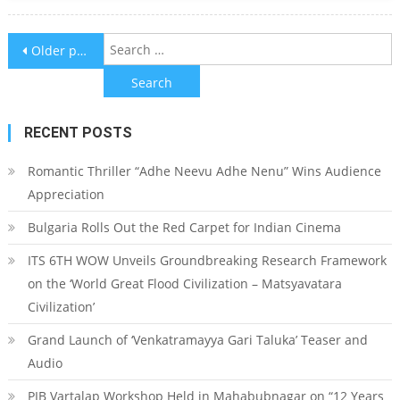
Posts navigation
S
Older posts
f
RECENT POSTS
Romantic Thriller “Adhe Neevu Adhe Nenu” Wins Audience
Appreciation
Bulgaria Rolls Out the Red Carpet for Indian Cinema
ITS 6TH WOW Unveils Groundbreaking Research Framework
on the ‘World Great Flood Civilization – Matsyavatara
Civilization’
Grand Launch of ‘Venkatramayya Gari Taluka’ Teaser and
Audio
PIB Vartalap Workshop Held in Mahabubnagar on “12 Years