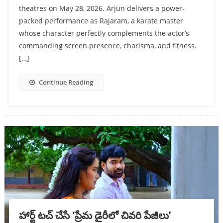
theatres on May 28, 2026. Arjun delivers a power-
packed performance as Rajaram, a karate master
whose character perfectly complements the actor’s
commanding screen presence, charisma, and fitness.
[…]
Continue Reading
హార్ట్ ట‌చ్ చేసే ‘ప్రేమ డైరీలో చివ‌రి పేజీలు’