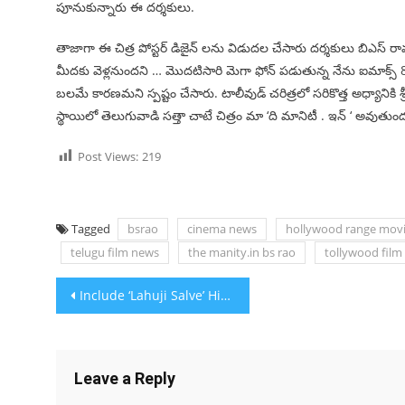
పూనుకున్నారు ఈ దర్శకులు.
తాజాగా ఈ చిత్ర పోస్టర్ డిజైన్ లను విడుదల చేసారు దర్శకులు బిఎస్ రావు.
మీదకు వెళ్లనుందని … మొదటిసారి మెగా ఫోన్ పడుతున్న నేను ఐమాక్స్ 8K
బలమే కారణమని స్పష్టం చేసారు. టాలీవుడ్ చరిత్రలో సరికొత్త అధ్యానిక
స్థాయిలో తెలుగువాడి సత్తా చాటే చిత్రం మా ‘ది మానిటీ . ఇన్ ‘ అవుతుంద
Post Views:
219
Tagged
bsrao
cinema news
hollywood range mov
telugu film news
the manity.in bs rao
tollywood film
Post navigation
Include ‘Lahuji Salve’ History in Curriculum
Leave a Reply