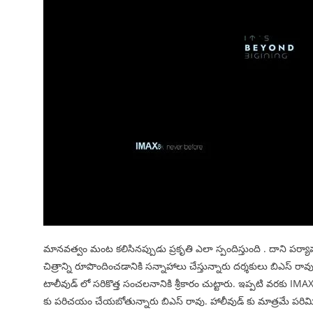
మానవత్వం మంట కలిసినప్పుడు ప్రకృతి ఎలా స్పందిస్తుంది . దాని పర్యా
చిత్రాన్ని రూపొందించడానికి సన్నాహాలు చేస్తున్నారు దర్శకులు బిఎస్ 
టాలీవుడ్ లో సరికొత్త సంచలనానికి శ్రీకారం చుట్టారు. ఇప్పటి వరకు IMA
కు పరిచయం చేయబోతున్నారు బిఎస్ రావు. హాలీవుడ్ కు మాత్రమే పరి