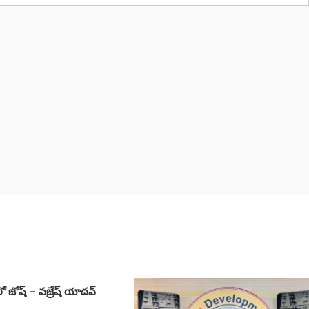
్‌లో జోష్ – వ‌జ్రేష్ యాద‌వ్