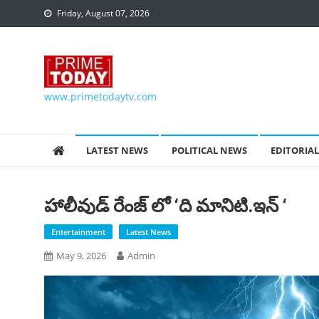
Skip to content
Friday, August 07, 2026
www.primetodaytv.com
LATEST NEWS
POLITICAL NEWS
EDITORIAL
హాలీవుడ్ రేంజ్ లో ‘ది మానిటి.ఇన్ ‘
Entertainment
Latest News
May 9, 2026
Admin