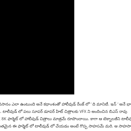
వసానం ఎలా ఉంటుంది అనే కథాంశంతో హాలీవుడ్ రేంజ్ లో ‘ ది మానిటీ. ఇన్ ‘ అనే భా
రావు. టాలీవుడ్ లో పలు సూపర్ డూపర్ హిట్ చిత్రాలకు VFX ని అందించిన బిఎస్ రావు
X 8K ఫార్మెట్ లో హాలీవుడ్ చిత్రాలు మాత్రమే రూపొందాయి. కాగా ఆ టెక్నాలజీని టాలీవ
మితమైన ఈ ఫార్మెట్ లో టాలీవుడ్ లో చేయడం అంటే గొప్ప సాహసమే మరి. ఆ సాహసాన