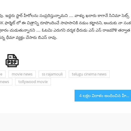
 ఇద్దరు స్టార్ హీరోలను సంప్రదిస్తున్నామని …. వాళ్ళు ఖరారు కాగానే సినిమా సెట్స్
 ఫార్మెట్ లో ఈ చిత్రాన్ని రూపొందించే సాహసానికి నడుం కట్టానని, అందుకు నా సంక
ి శ్రీకారం చుడుతున్నానని …. ఓటమి ఎరుగని దర్శక ధీరుడు ఎస్ ఎస్ రాజమౌళి తర్వాత
న్న ధీమా వ్యక్తం చేసారు బిఎస్ రావు.
ie
movie news
ss rajamouli
telugu cinema news
 news
tollywood movie
4 లక్షల విరాళం అందించిన హీరో కృష్ణ సాయి