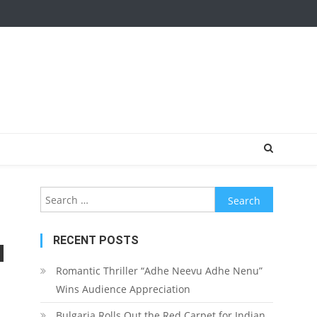
Search for:
RECENT POSTS
Romantic Thriller “Adhe Neevu Adhe Nenu”
Wins Audience Appreciation
Bulgaria Rolls Out the Red Carpet for Indian