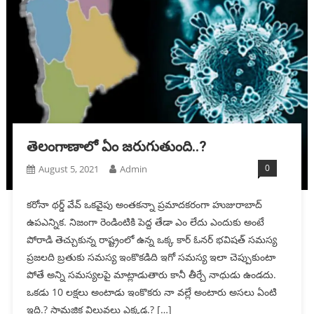
తెలంగాణాలో ఏం జరుగుతుంది..?
0
August 5, 2021
Admin
కరోనా థర్డ్ వేవ్ ఒకవైపు అంతకన్నా ప్రమాదకరంగా హుజురాబాద్
ఉపఎన్నిక. నిజంగా రెండింటికి పెద్ద తేడా ఎం లేదు ఎందుకు అంటే
పోరాడి తెచ్చుకున్న రాష్ట్రంలో ఉన్న ఒక్క కార్ ఓనర్ భవిషత్ సమస్య
ప్రజలది బ్రతుకు సమస్య ఇంకొకడిది ఇగో సమస్య ఇలా చెప్పుకుంటా
పోతే అన్ని సమస్యలపై మాట్లాడుతారు కానీ తీర్చే నాధుడు ఉండదు.
ఒకడు 10 లక్షలు అంటాడు ఇంకొకరు నా వల్లే అంటారు అసలు ఏంటి
ఇది.? సామజిక విలువలు ఎక్కడ.? […]